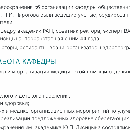
равоохранения об организации кафедры общественн
м.
Н.И. П
ирогова были ведущие ученые, эрудирован
тели.
афедру академик РАН, советник ректора, эксперт В
Ли
сицына, проработавшая с ним 44 года.
наторы, аспиранты, врачи-организаторы здравоохр
АБОТА КАФЕДРЫ
жизни и организации медицинской помощи отдель
лого и детского населения;
и здоровья;
 и медико-организационных мероприятий по улуч
реализации предложенных здоровье сберегающих 
ранения им. академика Ю.П. Лисицына состоялись 