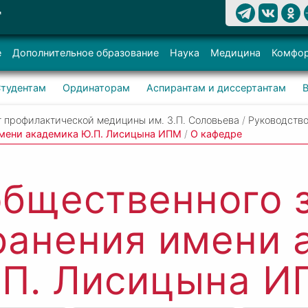
Т
е
Дополнительное образование
Наука
Медицина
Комфор
тудентам
Ординаторам
Аспирантам и диссертантам
 профилактической медицины им. З.П. Соловьева
/
Руководство
имени академика Ю.П. Лисицына ИПМ
/
О кафедре
бщественного 
ранения имени 
.П. Лисицына И