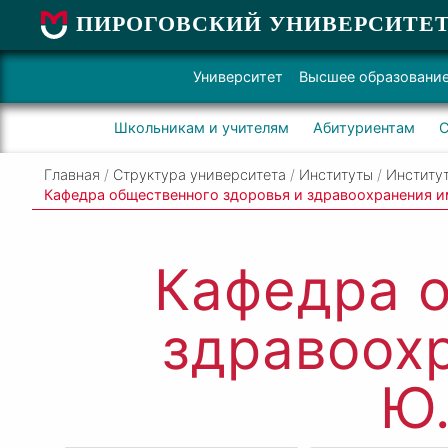
ПИРОГОВСКИЙ УНИВЕРСИТЕ
Университет
Высшее образовани
Школьникам и учителям
Абитуриентам
С
Главная
/
Структура университета
/
Институты
/
Институт
Кафедра общественного здоровья и здравоохранения 
Кафедра о
здравоох
Ю