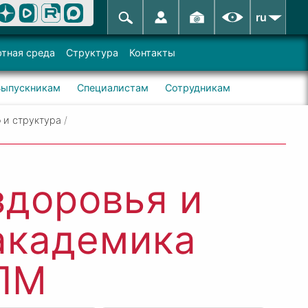
ru
тная среда
Структура
Контакты
Выпускникам
Специалистам
Сотрудникам
 и структура
/
здоровья и
академика
ПМ