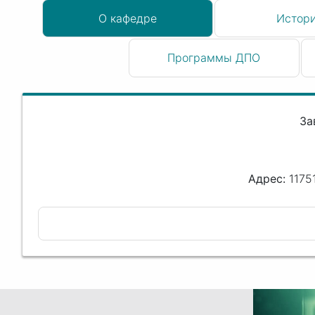
О кафедре
Истор
Программы ДПО
За
1175