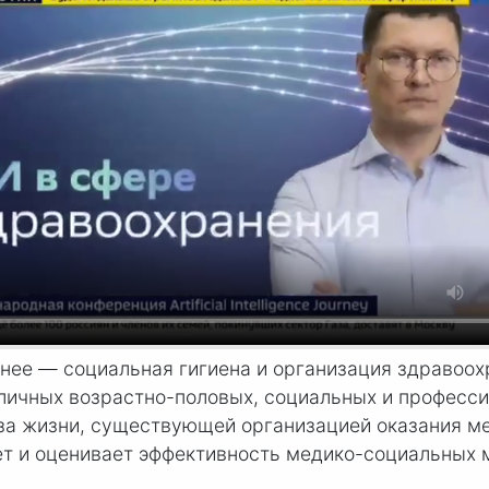
нее — социальная гигиена и организация здравоох
зличных возрастно-половых, социальных и професси
а жизни, существующей организацией оказания ме
т и оценивает эффективность медико-социальных 