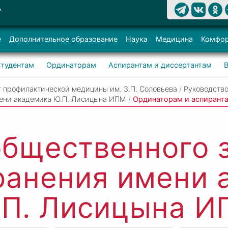
Т
е
Дополнительное образование
Наука
Медицина
Комфор
тудентам
Ординаторам
Аспирантам и диссертантам
 профилактической медицины им. З.П. Соловьева
/
Руководство
мени академика Ю.П. Лисицына ИПМ
/
Ординаторам и аспирант
бщественного 
ранения имени 
.П. Лисицына И