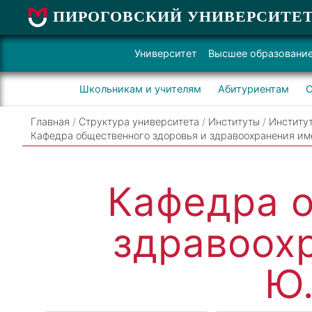
ПИРОГОВСКИЙ УНИВЕРСИТЕ
Университет
Высшее образовани
Школьникам и учителям
Абитуриентам
С
Главная
/
Структура университета
/
Институты
/
Институт
Кафедра общественного здоровья и здравоохранения и
Кафедра о
здравоох
Ю