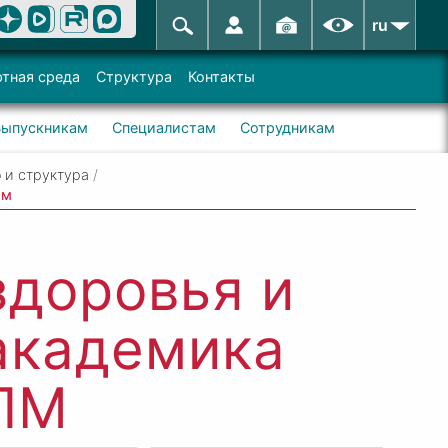
ru
тная среда
Структура
Контакты
Выпускникам
Специалистам
Сотрудникам
 и структура
/
ам
здоровья и
академика
ПМ