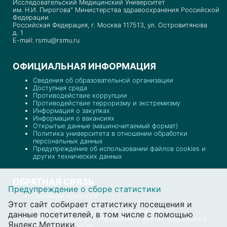
Исследовательский Медицинский Университет
им. Н.И. Пирогова" Министерства здравоохранения Российской
Федерации
Российская Федерация, г. Москва 117513, ул. Островитянова
д. 1
E-mail: rsmu@rsmu.ru
ОФИЦИАЛЬНАЯ ИНФОРМАЦИЯ
Сведения об образовательной организации
Доступная среда
Противодействие коррупции
Противодействие терроризму и экстремизму
Информация о закупках
Информация о вакансиях
Открытые данные (машиночитаемый формат)
Политика университета в отношении обработки
персональных данных
Предупреждение об использовании файлов cookies и
других технических данных
ОБРАТНАЯ СВЯЗЬ
Предупреждение о сборе статистики
Приемная комиссия
Этот сайт собирает статистику посещения и
Пресс-служба
Отдел документационного обеспечения
данные посетителей, в том числе с помощью
Обратная связь для обращений о фактах коррупции в
Яндекс.Метрики.
Минздраве России