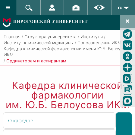
ru
ПИРОГОВСКИЙ УНИВЕРСИТЕТ
Главная
/
Структура университета
/
Институты
/
Институт клинической медицины
/
Подразделения ИКМ
/
Кафедра клинической фармакологии имени Ю.Б. Белоусова
ИКМ
/
Ординаторам и аспирантам
Кафедра клинической
фармакологии
им. Ю.Б. Белоусова ИКМ
О кафедре