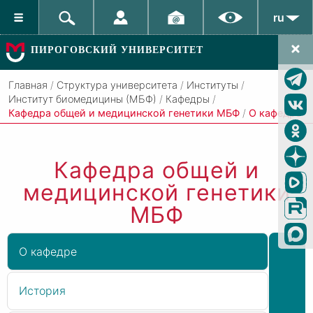
ru
ПИРОГОВСКИЙ УНИВЕРСИТЕТ
Главная
/
Структура университета
/
Институты
/
Институт биомедицины (МБФ)
/
Кафедры
/
Кафедра общей и медицинской генетики МБФ
/
О кафедре
Кафедра общей и
медицинской генетики
МБФ
О кафедре
История