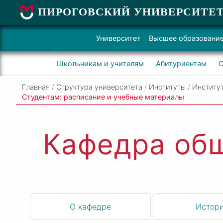
ПИРОГОВСКИЙ УНИВЕРСИТЕ
Университет
Высшее образовани
Школьникам и учителям
Абитуриентам
С
Главная
/
Структура университета
/
Институты
/
Институ
Студентам: расписание и учебные материалы
Кафедра общ
О кафедре
Истор