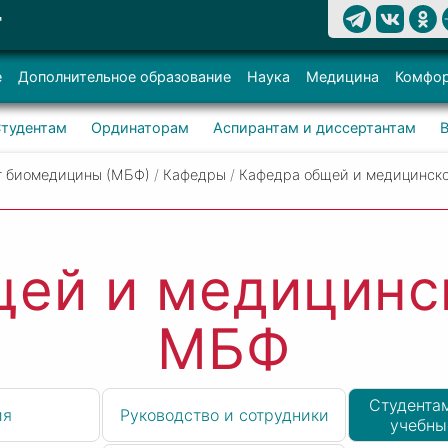
Т
е
Дополнительное образование
Наука
Медицина
Комфор
тудентам
Ординаторам
Аспирантам и диссертантам
т биомедицины (МБФ)
/
Кафедры
/
Кафедра общей и медицинск
ей и медицинс
МБФ
Студентам
ия
Руководство и сотрудники
учебны