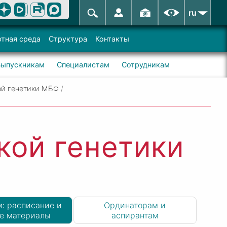
ru
тная среда
Структура
Контакты
Выпускникам
Специалистам
Сотрудникам
ой генетики МБФ
/
кой генетики
: расписание и
Ординаторам и
е материалы
аспирантам