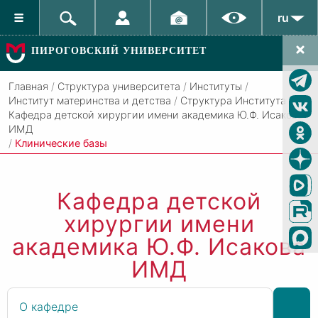
ru
ПИРОГОВСКИЙ УНИВЕРСИТЕТ
Главная
/
Структура университета
/
Институты
/
Институт материнства и детства
/
Структура Института
/
Кафедра детской хирургии имени академика Ю.Ф. Исакова
ИМД
/
Клинические базы
Кафедра детской
хирургии имени
академика
Ю.Ф. Исакова
ИМД
О кафедре