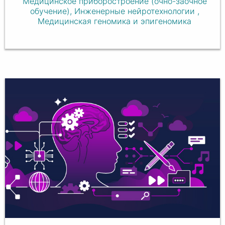
Медицинское приборостроение (очно-заочное
обучение), Инженерные нейротехнологии ,
Медицинская геномика и эпигеномика