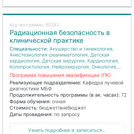
80283
Радиационная безопасность в
клинической практике
Специальности:
Акушерство и гинекология,
Анестезиология-реаниматология, Детская
кардиология, Детская хирургия, Кардиология,
Колопроктология, Нейрохирургия, Онкология,
Оториноларингология, Радиология,
Программа повышения квалификации (ПК)
Рентгенология, Рентгенэндоваскулярные
Реализующее подразделение:
Кафедра лучевой
диагностика и лечение, Сердечно-сосудистая
диагностики МБФ
хирургия, Торакальная хирургия, Травматология
Продолжительность программы (в ак. часах):
72
и ортопедия, Урология, Хирургия, Челюстно-
Форма обучения:
очная
лицевая хирургия, Эндоскопия
Стоимость:
бюджет/внебюджет
Даты проведения:
по запросу
Узнать подробнее и записаться...