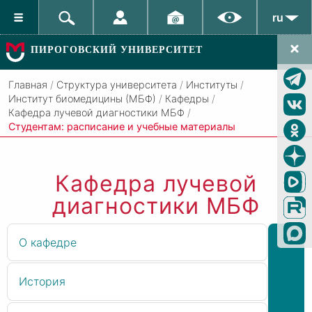
ru
ПИРОГОВСКИЙ УНИВЕРСИТЕТ
Главная
/
Структура университета
/
Институты
/
Институт биомедицины (МБФ)
/
Кафедры
/
Кафедра лучевой диагностики МБФ
/
Студентам: расписание и учебные материалы
Кафедра лучевой
диагностики МБФ
О кафедре
История