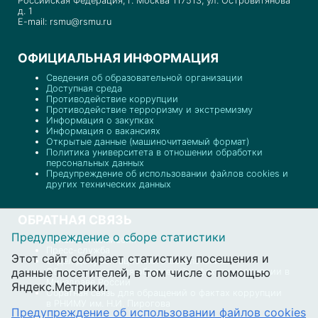
Российская Федерация, г. Москва 117513, ул. Островитянова
д. 1
E-mail: rsmu@rsmu.ru
ОФИЦИАЛЬНАЯ ИНФОРМАЦИЯ
Сведения об образовательной организации
Доступная среда
Противодействие коррупции
Противодействие терроризму и экстремизму
Информация о закупках
Информация о вакансиях
Открытые данные (машиночитаемый формат)
Политика университета в отношении обработки
персональных данных
Предупреждение об использовании файлов cookies и
других технических данных
ОБРАТНАЯ СВЯЗЬ
Предупреждение о сборе статистики
Приемная комиссия
Пресс-служба
Этот сайт собирает статистику посещения и
Отдел документационного обеспечения
данные посетителей, в том числе с помощью
Обратная связь для обращений о фактах коррупции в
Минздраве России
Яндекс.Метрики.
Обратная связь для обращений о фактах коррупции
в РНИМУ им. Н.И. Пирогова
Предупреждение об использовании файлов cookies