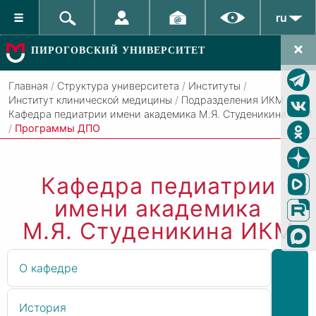
ru
ПИРОГОВСКИЙ УНИВЕРСИТЕТ
Главная
/
Структура университета
/
Институты
/
Институт клинической медицины
/
Подразделения ИКМ
/
Кафедра педиатрии имени академика М.Я. Студеникина ИКМ
/
Программы ДПО
Кафедра педиатрии
имени академика
М.Я. Студеникина ИКМ
О кафедре
История