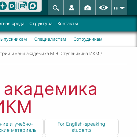
ru
тная среда
Структура
Контакты
Выпускникам
Специалистам
Сотрудникам
трии имени академика М.Я. Студеникина ИКМ
/
 академика
 ИКМ
ние и учебно-
For English-speaking
ские материалы
students