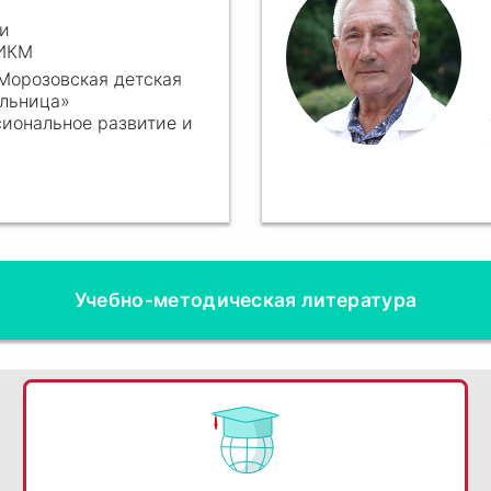
ии
 ИКМ
Морозовская детская
ольница»
сиональное развитие и
Учебно-методическая литература