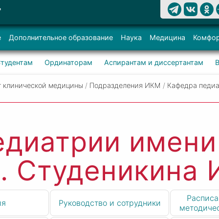
Т
е
Дополнительное образование
Наука
Медицина
Комфор
тудентам
Ординаторам
Аспирантам и диссертантам
т клинической медицины
/
Подразделения ИКМ
/
Кафедра педиа
едиатрии имени
. Студеникина
Расписа
ия
Руководство и сотрудники
методиче