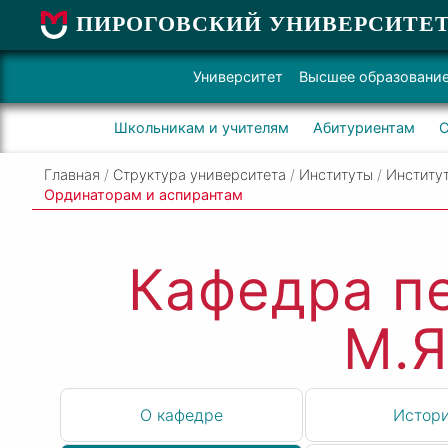
ПИРОГОВСКИЙ УНИВЕРСИТЕ
Университет
Высшее образовани
Школьникам и учителям
Абитуриентам
С
Главная
/
Структура университета
/
Институты
/
Институ
Ординаторам и аспирантам
Кафедра п
М.Я
О кафедре
Истор