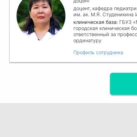
доцент
доцент, кафедра педиатр
им. ак. М.Я. Студеникина
клиническая база:
ГБУЗ «
городская клиническая б
ответственный за профес
ординатуру
Профиль сотрудника