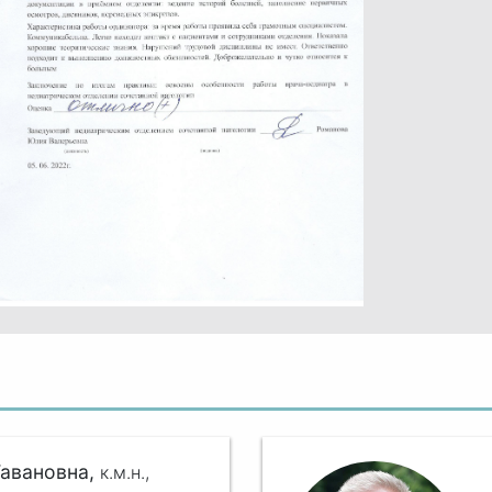
авановна,
к.м.н.,