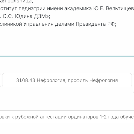
ая больница;
нститут педиатрии имени академика
Ю.Е. В
ельтищев
.
С.С. Ю
дина ДЗМ»;
клиникой Управления делами Президента РФ;
.
31.08.43 Нефрология, профиль Нефрология
овки к рубежной аттестации ординаторов 1-2 года обуч