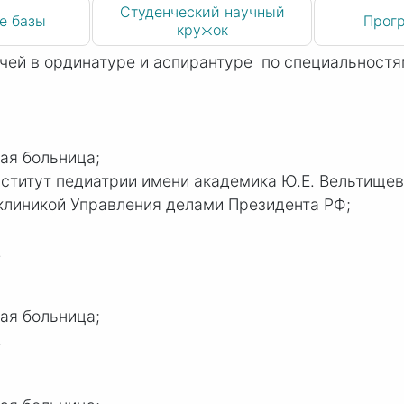
Студенческий научный
е базы
Прог
кружок
чей в ординатуре и аспирантуре по специальностям
ая больница;
нститут педиатрии имени академика
Ю.Е. В
ельтищев
клиникой Управления делами Президента РФ;
.
ая больница;
.