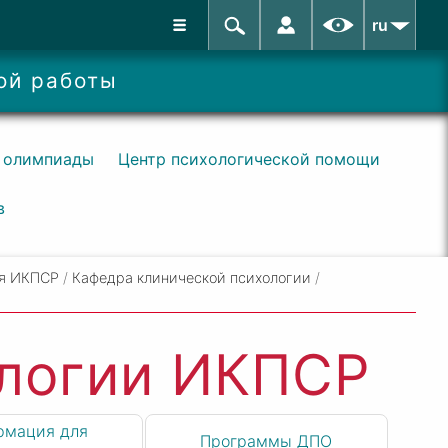
ru
ой работы
 олимпиады
Центр психологической помощи
в
я ИКПСР
/
Кафедра клинической психологии
/
ологии ИКПСР
рмация для
Программы ДПО