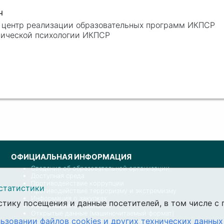
ч
, центр реализации образовательных программ ИКПСР
инической психологии ИКПСР
ОФИЦИАЛЬНАЯ ИНФОРМАЦИЯ
Сведения об образовательной организации
Доступная среда
Противодействие коррупции
статистики
Противодействие терроризму и экстремизму
Информация о закупках
стику посещения и данные посетителей, в том числе 
Информация о вакансиях
Открытые данные (машиночитаемый формат)
ьзовании файлов cookies и других технических данных
Политика университета в отношении обработки