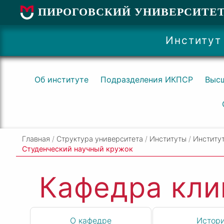
ПИРОГОВСКИЙ УНИВЕРСИТЕ
Институт
Об институте
Подразделения ИКПСР
Высш
Главная
/
Структура университета
/
Институты
/
Институт
Студенческий научный кружок
Кафедра кли
О кафедре
Истор