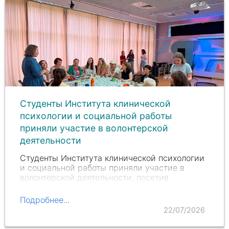
Студенты Института клинической
психологии и социальной работы
приняли участие в волонтерской
деятельности
Студенты Института клинической психологии
и социальной работы приняли участие в
волонтерской деятельности, посетив
Альцкафе «Незабудка» – терапевтическое
пространство для людей с деменцией и
Подробнее...
членов их семей.
22/07/2026