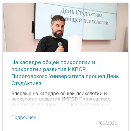
На кафедре общей психологии и
психологии развития ИКПСР
Пироговского Университета прошел День
СтудАктива
Впервые на кафедре общей психологии и
психологии развития ИКПСР Пироговского
Университета прошел День СтудАктива —
праздник признания и благодарности,
организованный при поддержке заведующего
Подробнее...
кафедрой
Владислава Андреевича Сотникова
.
11/06/2026