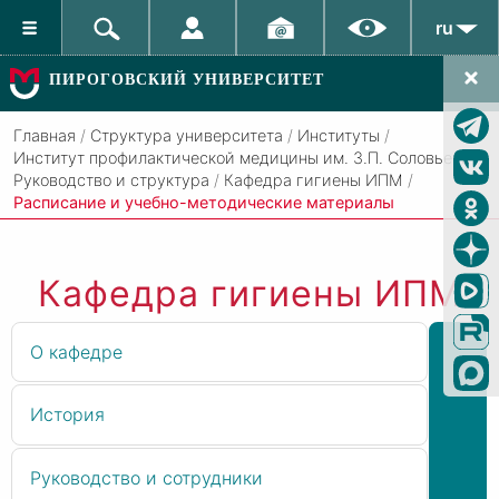
ru
ПИРОГОВСКИЙ УНИВЕРСИТЕТ
Главная
/
Структура университета
/
Институты
/
Институт профилактической медицины им. З.П. Соловьева
/
Руководство и структура
/
Кафедра гигиены ИПМ
/
Расписание и учебно-методические материалы
Кафедра гигиены ИПМ
О кафедре
История
Руководство и сотрудники