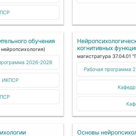
КПСР
ительного обучения
Нейропсихологическ
когнитивных функци
я нейропсихология)
магистратура 37.04.01 
программа 2026-2028
Рабочая программа 
и ИКПСР
Кафедр
КПСР
Каф
сихологии
Основы нейропсихол