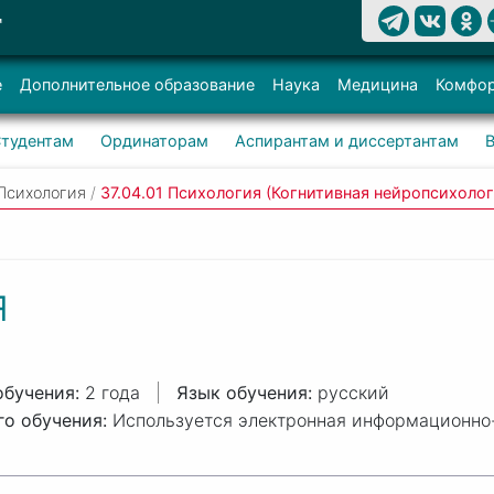
Т
е
Дополнительное образование
Наука
Медицина
Комфор
тудентам
Ординаторам
Аспирантам и диссертантам
 Психология
/
37.04.01 Психология (Когнитивная нейропсихоло
я
2 года
русский
Используется электронная информационно-