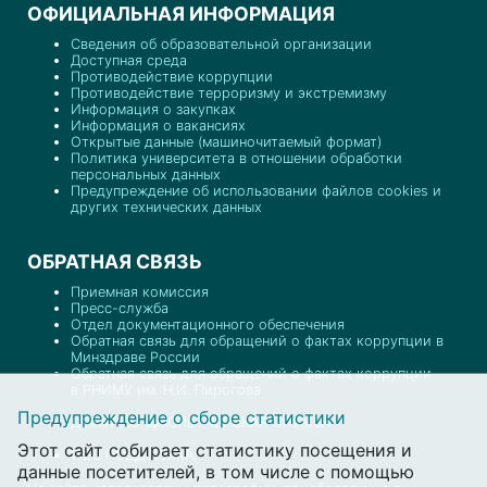
ОФИЦИАЛЬНАЯ ИНФОРМАЦИЯ
Сведения об образовательной организации
Доступная среда
Противодействие коррупции
Противодействие терроризму и экстремизму
Информация о закупках
Информация о вакансиях
Открытые данные (машиночитаемый формат)
Политика университета в отношении обработки
персональных данных
Предупреждение об использовании файлов cookies и
других технических данных
ОБРАТНАЯ СВЯЗЬ
Приемная комиссия
Пресс-служба
Отдел документационного обеспечения
Обратная связь для обращений о фактах коррупции в
Минздраве России
Обратная связь для обращений о фактах коррупции
в РНИМУ им. Н.И. Пирогова
Предупреждение о сборе статистики
ДЕЖУРНО-ДИСПЕТЧЕРСКАЯ СЛУЖБА
Этот сайт собирает статистику посещения и
WEB ПОДДЕРЖКА
данные посетителей, в том числе с помощью